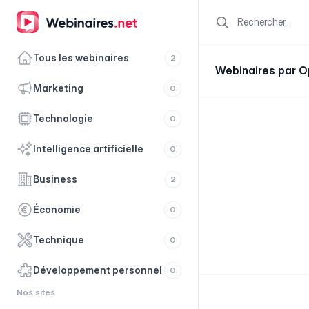
Search
Tous les webinaires
2
Webinaires par 
marketing
0
technologie
0
intelligence artificielle
0
business
2
économie
0
technique
0
développement personnel
0
Nos sites