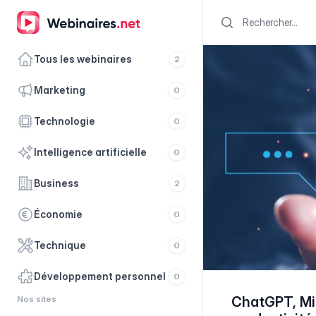
Search
Tous les webinaires
2
marketing
0
technologie
0
intelligence artificielle
0
business
2
économie
0
technique
0
développement personnel
0
Nos sites
ChatGPT, Mist