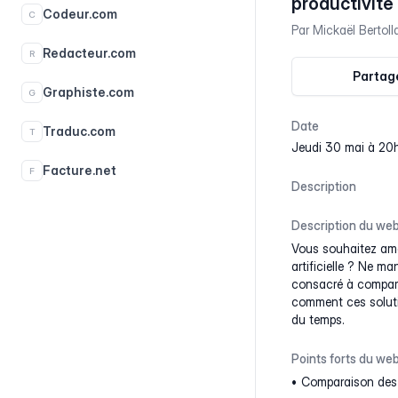
productivité
Codeur.com
C
Par
Mickaël Bertoll
Redacteur.com
R
Partage
Graphiste.com
G
Date
Traduc.com
T
jeudi 30 mai à 20
Facture.net
F
Description
Description du web
Vous souhaitez améli
artificielle ? Ne m
consacré à compare
comment ces solutio
du temps.
Points forts du web
Comparaison des 