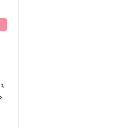
00,
oi