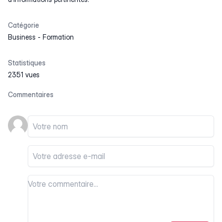
Catégorie
Business
-
Formation
Statistiques
2351 vues
Commentaires
Votre nom
Votre email
Votre commentaire
Votre commentaire