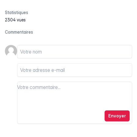
Statistiques
2304 vues
Commentaires
Votre nom
Votre email
Votre commentaire
Votre commentaire
Envoyer