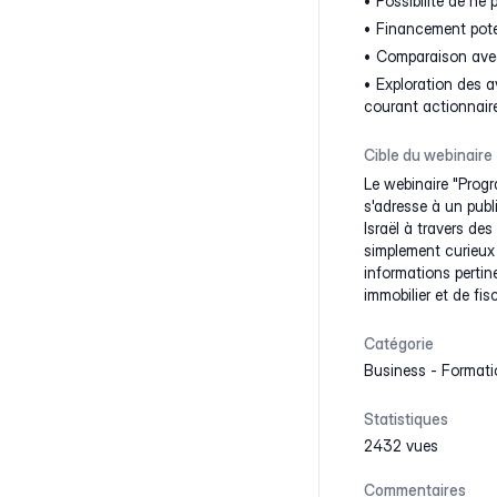
Possibilité de ne 
Financement poten
Comparaison avec
Exploration des a
courant actionnaire
Cible du webinaire
Le webinaire "Prog
s'adresse à un publi
Israël à travers de
simplement curieux
informations pertin
immobilier et de fisc
Catégorie
Business
-
Formati
Statistiques
2432 vues
Commentaires