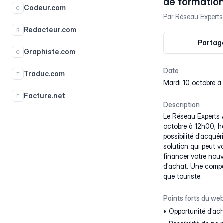
de formatio
Codeur.com
C
Par
Réseau Experts
Redacteur.com
R
Partage
Graphiste.com
G
Date
Traduc.com
T
mardi 10 octobre 
Facture.net
F
Description
Le Réseau Experts A
octobre à 12h00, he
possibilité d'acquér
solution qui peut v
financer votre nou
d'achat. Une compa
que touriste.
Points forts du web
Opportunité d'ache