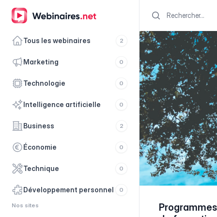
Search
Tous les webinaires
2
marketing
0
technologie
0
intelligence artificielle
0
business
2
économie
0
technique
0
développement personnel
0
Nos sites
Programmes 