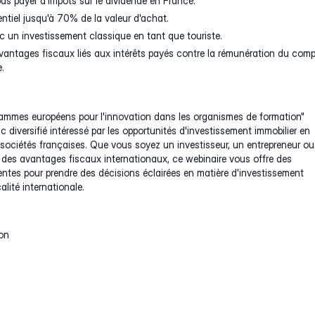
pas payer d'impôts sur le dividende en France.
tiel jusqu'à 70% de la valeur d'achat.
 un investissement classique en tant que touriste.
vantages fiscaux liés aux intérêts payés contre la rémunération du com
.
rammes européens pour l'innovation dans les organismes de formation"
c diversifié intéressé par les opportunités d'investissement immobilier en
s sociétés françaises. Que vous soyez un investisseur, un entrepreneur ou
 des avantages fiscaux internationaux, ce webinaire vous offre des
entes pour prendre des décisions éclairées en matière d'investissement
alité internationale.
on