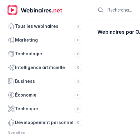
Search
Tous les webinaires
2
Webinaires par 
marketing
0
technologie
0
intelligence artificielle
0
business
2
économie
0
technique
0
développement personnel
0
Nos sites