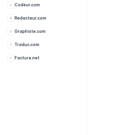
Codeur.com
C
Redacteur.com
R
Graphiste.com
G
Traduc.com
T
Facture.net
F