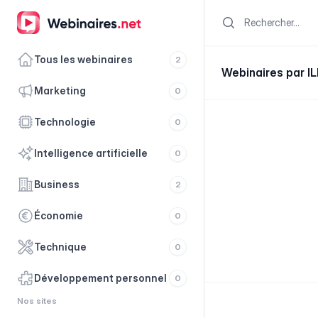
Search
Tous les webinaires
2
Webinaires par 
marketing
0
technologie
0
intelligence artificielle
0
business
2
économie
0
technique
0
développement personnel
0
Nos sites