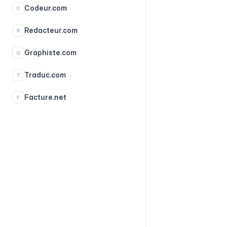
Codeur.com
C
Redacteur.com
R
Graphiste.com
G
Traduc.com
T
Facture.net
F