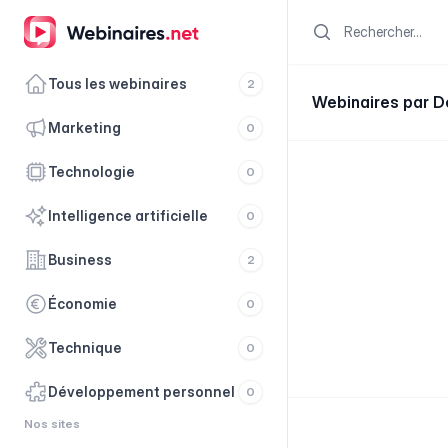
Search
Tous les webinaires
2
Webinaires par De
marketing
0
technologie
0
intelligence artificielle
0
business
2
économie
0
technique
0
développement personnel
0
Nos sites