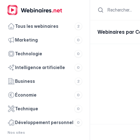
Search
Tous les webinaires
2
Webinaires par C
marketing
0
technologie
0
intelligence artificielle
0
business
2
économie
0
technique
0
développement personnel
0
Nos sites