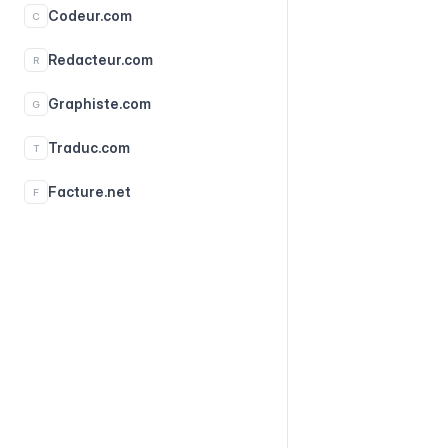
Codeur.com
C
Redacteur.com
R
Graphiste.com
G
Traduc.com
T
Facture.net
F