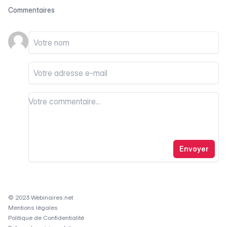
Commentaires
Votre nom
Votre email
Votre commentaire
Votre commentaire
Envoyer
© 2023 Webinaires.net
Mentions légales
Politique de Confidentialité