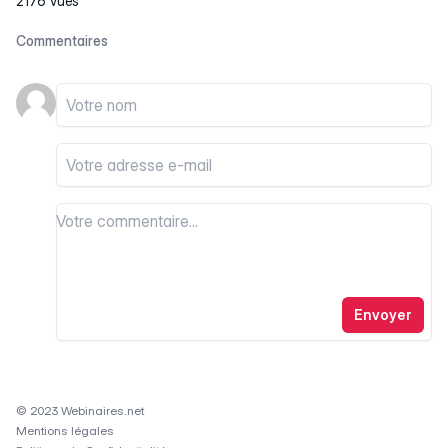
2176 vues
Commentaires
Votre nom
Votre email
Votre commentaire
Votre commentaire
Envoyer
© 2023 Webinaires.net
Mentions légales