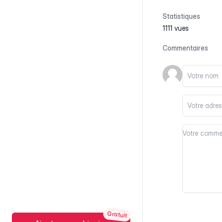
Statistiques
1111 vues
Commentaires
Votre nom
Votre email
Votre comm
Votre comm
Gratuit