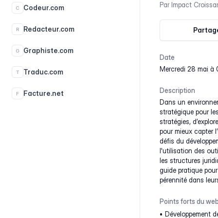
Par
Impact Croissa
Codeur.com
C
Redacteur.com
Partage
R
Graphiste.com
G
Date
mercredi 28 mai à
Traduc.com
T
Description
Facture.net
F
Dans un environnem
stratégique pour le
stratégies, d’expl
pour mieux capter l
défis du développem
l'utilisation des o
les structures jurid
guide pratique pour
pérennité dans leurs
Points forts du web
Développement de 