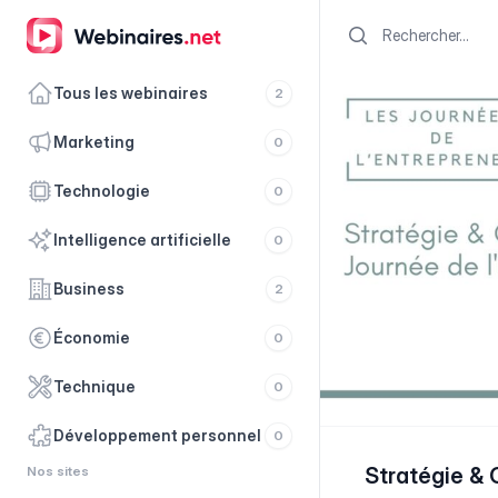
Search
Tous les webinaires
2
marketing
0
technologie
0
intelligence artificielle
0
business
2
économie
0
technique
0
développement personnel
0
Nos sites
Stratégie & 