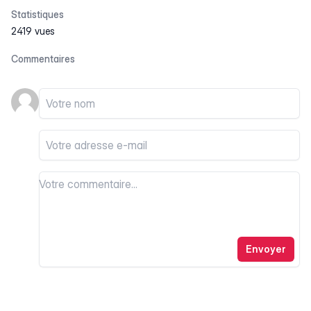
Statistiques
2419 vues
Commentaires
Votre nom
Votre email
Votre commentaire
Votre commentaire
Envoyer