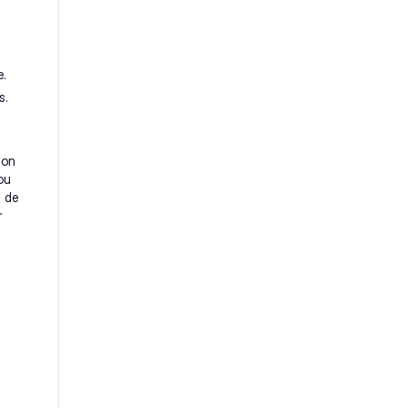
e.
s.
ion
ou
s de
r