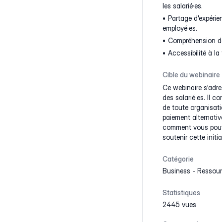
les salarié·es.
Partage d'expérie
employé·es.
Compréhension de
Accessibilité à la
Cible du webinaire
Ce webinaire s'adre
des salarié·es. Il 
de toute organisat
paiement alternativ
comment vous pouve
soutenir cette initi
Catégorie
Business
-
Ressou
Statistiques
2445 vues