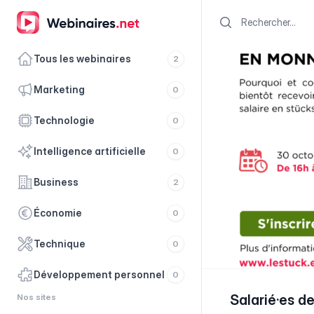
Search
Tous les webinaires
2
marketing
0
technologie
0
intelligence artificielle
0
business
2
économie
0
technique
0
développement personnel
0
Nos sites
Salarié·es de