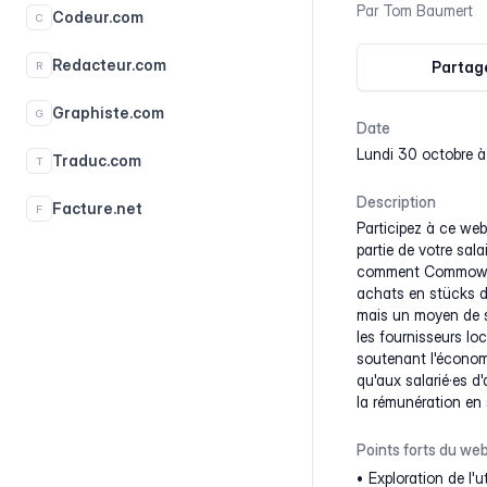
Par
Tom Baumert
Codeur.com
C
Redacteur.com
Partage
R
Graphiste.com
G
Date
lundi 30 octobre à
Traduc.com
T
Description
Facture.net
F
Participez à ce webi
partie de votre sal
comment Commown, u
achats en stücks d
mais un moyen de so
les fournisseurs lo
soutenant l'économ
qu'aux salarié·es d
la rémunération en 
Points forts du web
Exploration de l'