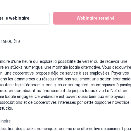
r le webinaire
Webinaire terminé
 16h00 (1h)
naire d'une heure qui explore la possibilité de verser ou de recevoir une
aire en stücks numérique, une monnaie locale alternative. Vous découvrir
ne coopérative, propose déjà ce service à ses employé·es. Payer vos
ans les commerces du réseau n'est pas seulement une action économiq
utenir triple l'économie locale, en encourageant les entreprises à privilég
caux, en contribuant au financement de projets locaux via La Nef et en
ie locale engagée. Ce webinaire est ouvert aussi bien aux employeurs
'associations et de coopératives intéressés par cette approche novatrice
stücks.
inaire
utilisation des stücks numériques comme une alternative de paiement pou