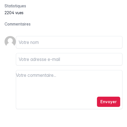
Statistiques
2204 vues
Commentaires
Votre nom
Votre email
Votre commentaire
Votre commentaire
Envoyer