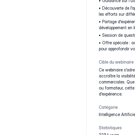
Guidance sur l'uti
Découverte de l'a
les efforts sur diff
Partage d'expérie
développement en l
Session de questi
Offre spéciale : 
pour approfondir v
Cible du webinaire
Ce webinaire s'adre
accroître la visibili
commerciales. Que v
ou formateur, cette
d'expérience.
Catégorie
Intelligence Artificie
Statistiques
2234 vues