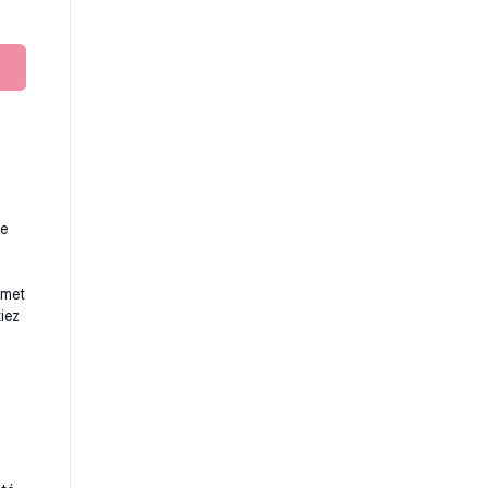
se
omet
iez