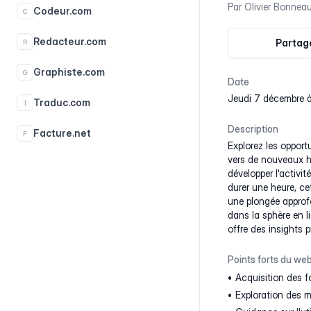
Par
Olivier Bonnea
Codeur.com
C
Redacteur.com
Partage
R
Graphiste.com
G
Date
jeudi 7 décembre à
Traduc.com
T
Description
Facture.net
F
Explorez les opportu
vers de nouveaux ho
développer l'activi
durer une heure, ce
une plongée approf
dans la sphère en l
offre des insights 
Points forts du web
Acquisition des f
Exploration des m