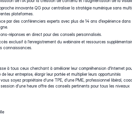
lisation de l'IA pour la création de contenu et l'augmentation de la visibili
pproche innovante QG pour centraliser la stratégie numérique sans multip
érentes plateformes.
nce par des conférenciers experts avec plus de 14 ans d'expérience dans 
igne.
ons-réponses en direct pour des conseils personnalisés.
accès exclusif à l'enregistrement du webinaire et ressources supplémentai
os connaissances.
sse à tous ceux cherchant à améliorer leur compréhension d'Internet pou
té de leur entreprise, élargir leur portée et multiplier leurs opportunités
ous soyez propriétaire d'une TPE, d'une PME, professionnel libéral, coa
 session d'une heure offre des conseils pertinents pour tous les niveaux
lle