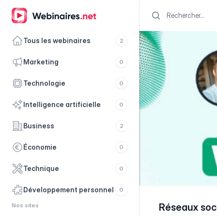
Search
Tous les webinaires
2
marketing
0
technologie
0
intelligence artificielle
0
business
2
économie
0
technique
0
développement personnel
0
Nos sites
Réseaux soci