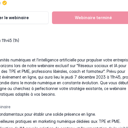
u
r le webinaire
Webinaire terminé
 11h45 (1h)
nités numériques et l'intelligence artificielle pour propulser votre entrepri
rizons lors de notre webinaire exclusif sur "Réseaux sociaux et IA pour
té des TPE et PME, professions libérales, coach et formateur". Prévu pour
t événement en ligne, qui aura lieu le jeudi 7 décembre 2023 à 11h45, pr
ondie dans le monde numérique en constante évolution. Que vous début
igne ou cherchiez à perfectionner votre stratégie existante, ce webinaire
pratiques adaptés à vos besoins.
inaire
ondamentaux pour établir une solide présence en ligne.
eilleures pratiques en marketing numérique dédiées aux TPE et PME.