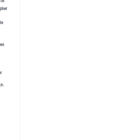
té.
lier
le
res
r
ch