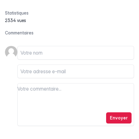
Statistiques
2334 vues
Commentaires
Votre nom
Votre email
Votre commentaire
Votre commentaire
Envoyer