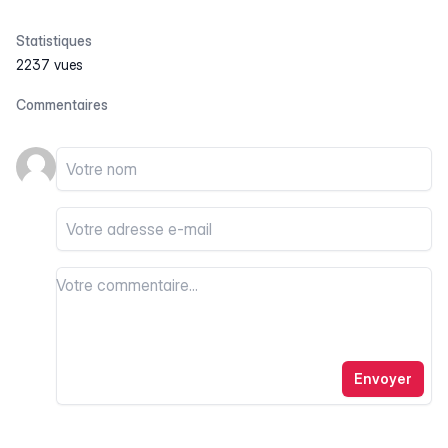
Statistiques
2237 vues
Commentaires
Votre nom
Votre email
Votre commentaire
Votre commentaire
Envoyer