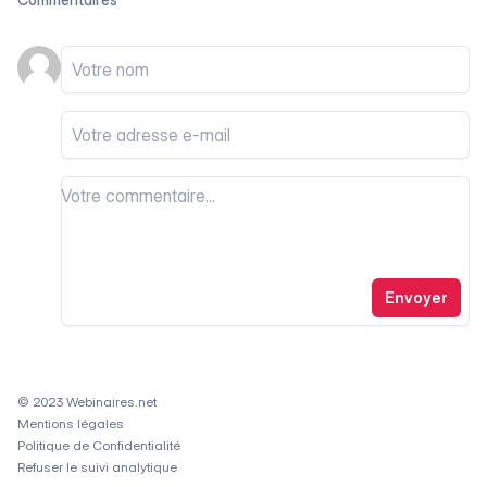
Votre nom
Votre email
Votre commentaire
Votre commentaire
Envoyer
© 2023 Webinaires.net
Mentions légales
Politique de Confidentialité
Refuser le suivi analytique