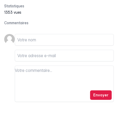
Statistiques
1353 vues
Commentaires
Votre nom
Votre email
Votre commentaire
Votre commentaire
Envoyer