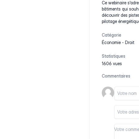
Ce webinaire s'adre
bâtiments qui souh
découvrir des pistes
pilotage énergétiqu
Catégorie
Économie
-
Droit
Statistiques
1606 vues
Commentaires
Votre nom
Votre email
Votre comm
Votre comm