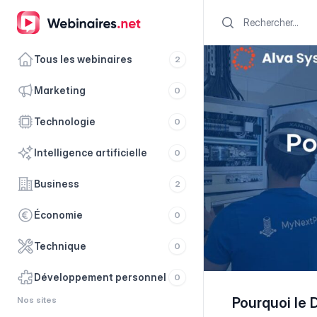
Search
Tous les webinaires
2
marketing
0
technologie
0
intelligence artificielle
0
business
2
économie
0
technique
0
développement personnel
0
Nos sites
Pourquoi le