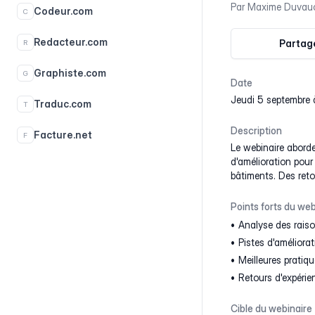
Par
Maxime Duvauc
Codeur.com
C
Redacteur.com
Partage
R
Graphiste.com
G
Date
jeudi 5 septembre
Traduc.com
T
Description
Facture.net
F
Le webinaire aborde
d'amélioration pour
bâtiments. Des reto
Points forts du web
Analyse des rais
Pistes d'amélior
Meilleures pratiqu
Retours d'expéri
Cible du webinaire