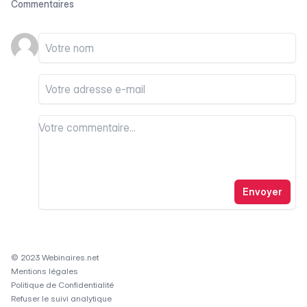
Commentaires
Votre nom
Votre email
Votre commentaire
Votre commentaire
Envoyer
© 2023 Webinaires.net
Mentions légales
Politique de Confidentialité
Refuser le suivi analytique