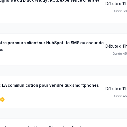
agnante du Black Friday : RCS, expérience client et
Débute à 11
Durée 3
tre parcours client sur HubSpot : le SMS au coeur de
Débute à 11
ws
Durée 4
y : LA communication pour vendre aux smartphones
Débute à 11
Durée 4