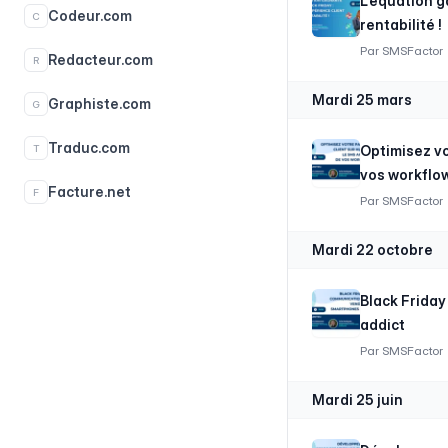
L’équation g
Codeur.com
C
rentabilité !
Par
SMSFactor
Redacteur.com
R
mardi 25 mars
Graphiste.com
G
Traduc.com
T
Optimisez vo
vos workflo
Facture.net
F
Par
SMSFactor
mardi 22 octobre
Black Frida
addict
Par
SMSFactor
mardi 25 juin