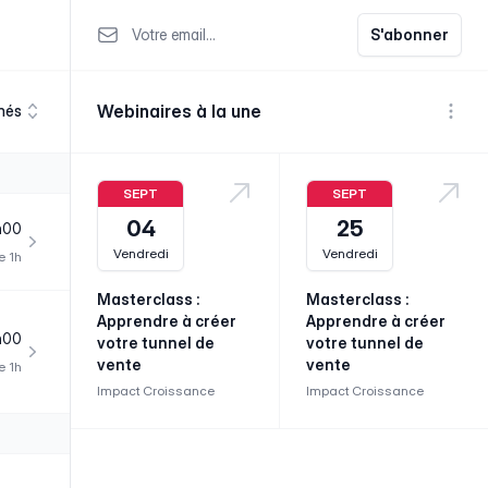
Votre email
S'abonner
Webinaires à la une
nés
Voir p
SEPT
SEPT
04
25
h00
Vendredi
Vendredi
e 1h
Masterclass :
Masterclass :
Apprendre à créer
Apprendre à créer
h00
votre tunnel de
votre tunnel de
vente
vente
e 1h
Impact Croissance
Impact Croissance