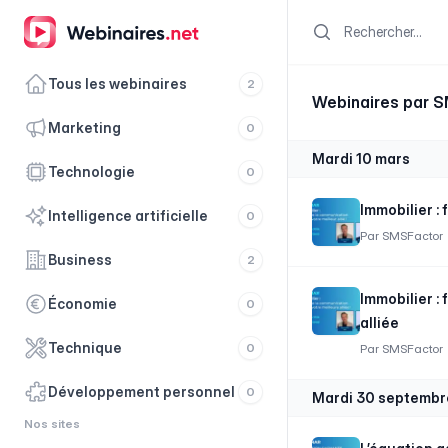
Search
Tous les webinaires
2
Webinaires par 
marketing
0
mardi 10 mars
technologie
0
Immobilier :
intelligence artificielle
0
Par
SMSFactor
business
2
Immobilier :
économie
0
alliée
technique
0
Par
SMSFactor
développement personnel
0
mardi 30 septembr
Nos sites