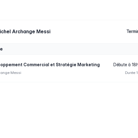
ichel Archange Messi
Termi
re
eloppement Commercial et Stratégie Marketing
Débute à 18
hange Messi
Durée 