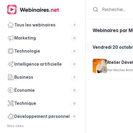
Search
Tous les webinaires
2
Webinaires par M
marketing
0
vendredi 20 octob
technologie
0
Atelier Dév
intelligence artificielle
0
Par
Michel Arc
business
2
économie
0
technique
0
développement personnel
0
Nos sites