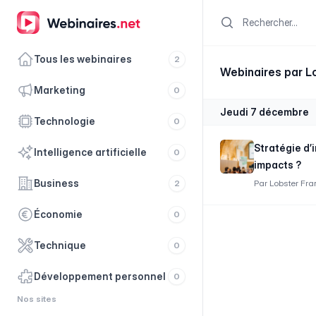
Search
Tous les webinaires
2
Webinaires par L
marketing
0
jeudi 7 décembre
technologie
0
Stratégie d’
intelligence artificielle
0
impacts ?
business
2
Par
Lobster Fra
économie
0
technique
0
développement personnel
0
Nos sites