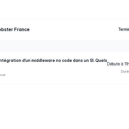
obster France
Termi
intégration d’un middleware no code dans un SI. Quels
Débute à 11
Duré
nce