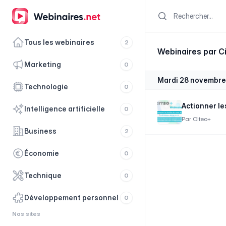
Search
Tous les webinaires
2
Webinaires par C
marketing
0
mardi 28 novembre
technologie
0
Actionner le
intelligence artificielle
0
Par
Citeo+
business
2
économie
0
technique
0
développement personnel
0
Nos sites