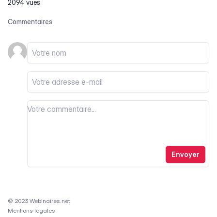
2094 vues
Commentaires
Votre nom
Votre email
Votre commentaire
Votre commentaire
Envoyer
© 2023 Webinaires.net
Mentions légales