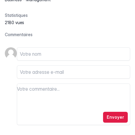
Statistiques
2180 vues
Commentaires
Votre nom
Votre email
Votre commentaire
Votre commentaire
Envoyer