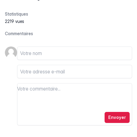
Statistiques
2219 vues
Commentaires
Votre nom
Votre email
Votre commentaire
Votre commentaire
Envoyer