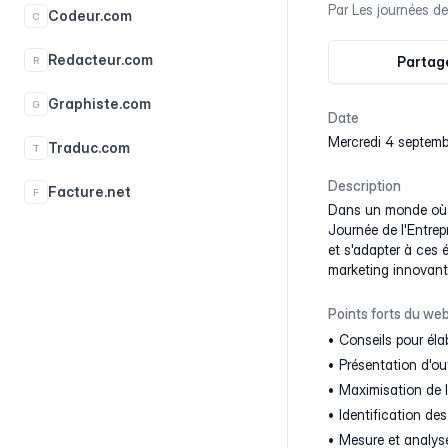
Par
Les journées de
Codeur.com
C
Redacteur.com
Partage
R
Graphiste.com
G
Date
mercredi 4 septem
Traduc.com
T
Description
Facture.net
F
Dans un monde où le
Journée de l'Entre
et s'adapter à ces 
marketing innovante
Points forts du web
Conseils pour éla
Présentation d'ou
Maximisation de l
Identification de
Mesure et analyse