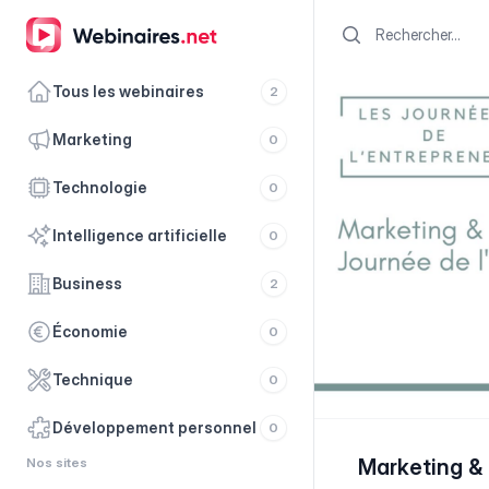
Search
Tous les webinaires
2
marketing
0
technologie
0
intelligence artificielle
0
business
2
économie
0
technique
0
développement personnel
0
Nos sites
Marketing & 