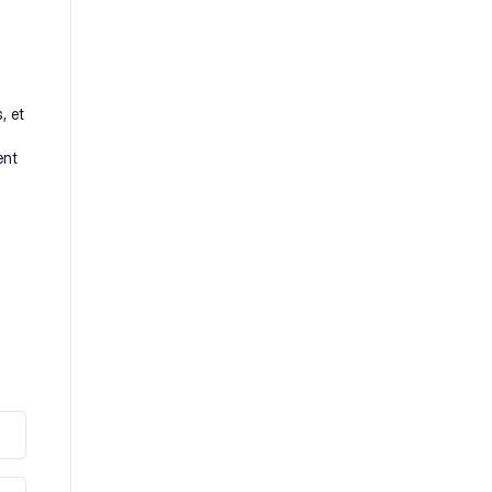
, et
ent