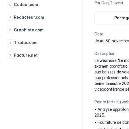
Par
DeepTinvest
Codeur.com
C
Redacteur.com
Partage
R
Graphiste.com
G
Date
jeudi 30 novembre
Traduc.com
T
Description
Facture.net
F
Le webinaire "Le ma
examen approfondi 
aux baisses de vale
aux professionnels 
3ème trimestre 2023
vidéoconférence séc
Points forts du web
Analyse approfond
2023.
Fourniture de do