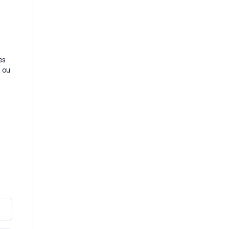
es
é ou