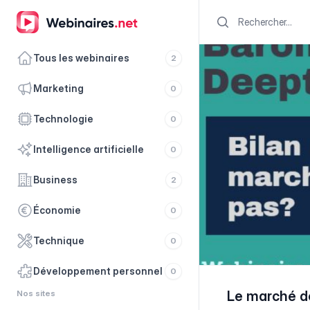
Search
Tous les webinaires
2
marketing
0
technologie
0
intelligence artificielle
0
business
2
économie
0
technique
0
développement personnel
0
Nos sites
Le marché de