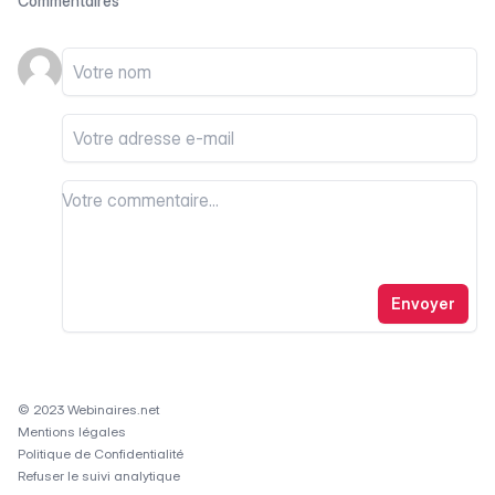
Commentaires
Votre nom
Votre email
Votre commentaire
Votre commentaire
Envoyer
© 2023 Webinaires.net
Mentions légales
Politique de Confidentialité
Refuser le suivi analytique