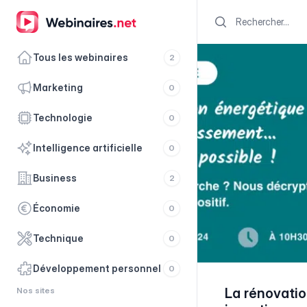
Search
Tous les webinaires
2
marketing
0
technologie
0
intelligence artificielle
0
business
2
économie
0
technique
0
développement personnel
0
Nos sites
La rénovatio