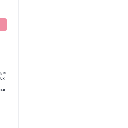
ngez
aux
our