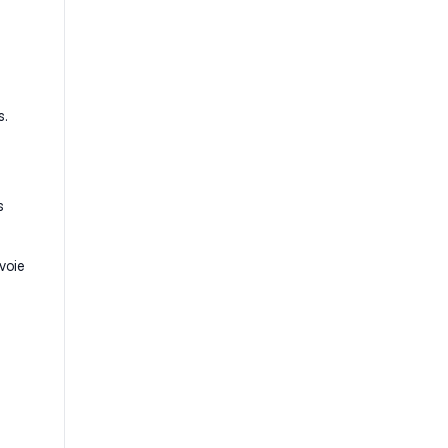
s.
s
voie