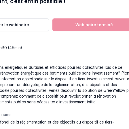
t,​ c’est enfin possible !​
r le webinaire
Webinaire terminé
10h30 (45min)
ns énergétiques durables et efficaces pour les collectivités lors de ce
"rénovation énergétique des bâtiments publics sans investissement". Plo
nformation approfondie sur le dispositif de tiers-investissement ouvert 
mprenant un décryptage de la réglementation, des objectifs et des
èle pour les collectivités. Venez découvrir la solution de GreenYellow p
t comprenez comment ce dispositif peut révolutionner la rénovation
iments publics sans nécessiter d'investissement initial.
inaire
ondi de la règlementation et des objectifs du dispositif de tiers-