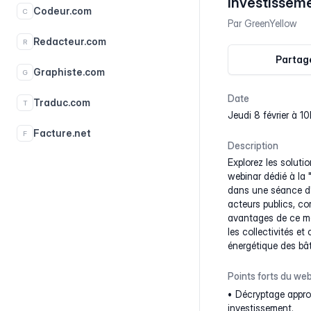
investissemen
Codeur.com
C
Par
GreenYellow
Redacteur.com
R
Partage
Graphiste.com
G
Date
Traduc.com
T
jeudi 8 février à 
Facture.net
F
Description
Explorez les solutio
webinar dédié à la 
dans une séance d'i
acteurs publics, co
avantages de ce mod
les collectivités e
énergétique des bât
Points forts du web
Décryptage approf
investissement.