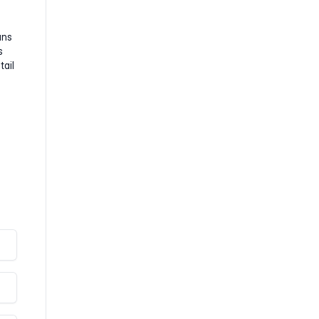
ans
s
tail