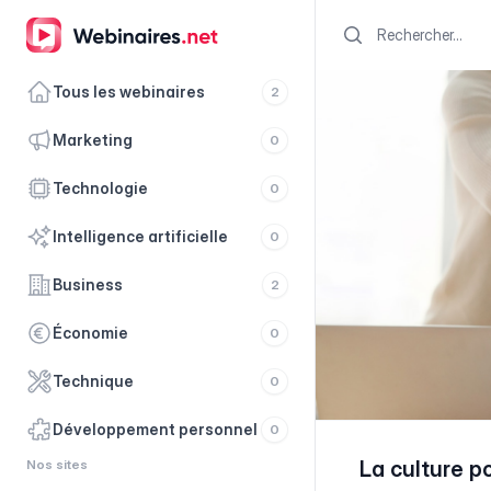
Search
Tous les webinaires
2
marketing
0
technologie
0
intelligence artificielle
0
business
2
économie
0
technique
0
développement personnel
0
Nos sites
La culture po