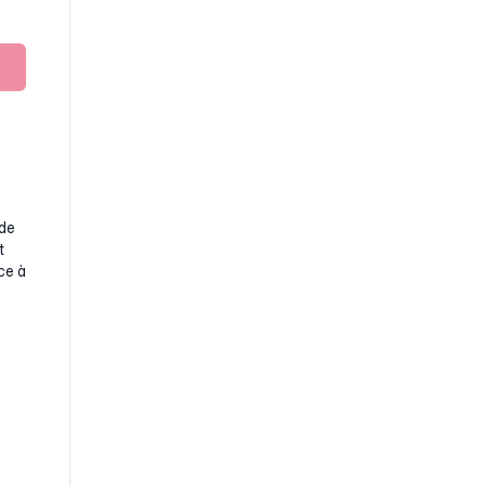
 de
t
ace à