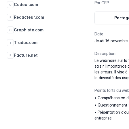
Par
CEP
Codeur.com
C
Redacteur.com
Partage
R
Graphiste.com
G
Date
jeudi 16 novembre 
Traduc.com
T
Description
Facture.net
F
Le webinaire sur la 
saisir l'importance
les erreurs. Il vise
la diversité des ris
Points forts du web
Compréhension des 
Questionnement su
Présentation d'out
entreprise.