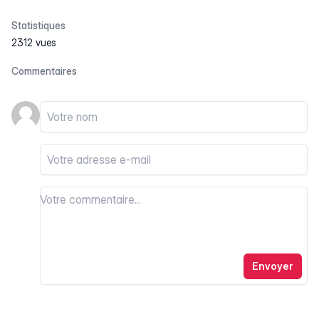
Statistiques
2312 vues
Commentaires
Votre nom
Votre email
Votre commentaire
Votre commentaire
Envoyer