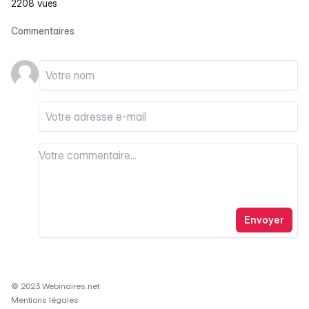
2208 vues
Commentaires
Votre nom
Votre email
Votre commentaire
Votre commentaire
Envoyer
© 2023 Webinaires.net
Mentions légales