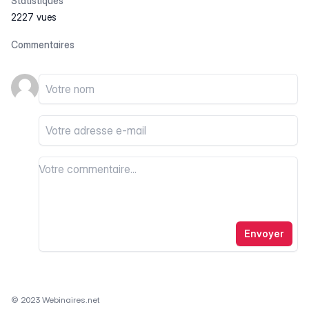
Statistiques
2227 vues
Commentaires
Votre nom
Votre email
Votre commentaire
Votre commentaire
Envoyer
© 2023 Webinaires.net