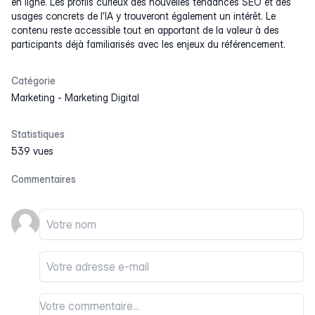
en ligne. Les profils curieux des nouvelles tendances SEO et des
usages concrets de l’IA y trouveront également un intérêt. Le
contenu reste accessible tout en apportant de la valeur à des
participants déjà familiarisés avec les enjeux du référencement.
Catégorie
Marketing
-
Marketing Digital
Statistiques
539 vues
Commentaires
Votre nom
Votre email
Votre commentaire
Votre commentaire