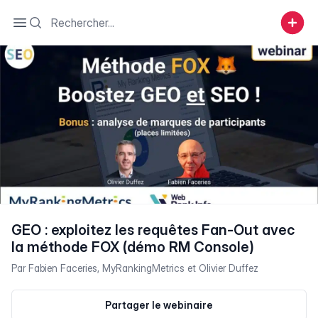
Search
Open sidebar
GEO : exploitez les requêtes Fan-Out avec
la méthode FOX (démo RM Console)
Par
Fabien Faceries
,
MyRankingMetrics
et
Olivier Duffez
Partager le webinaire