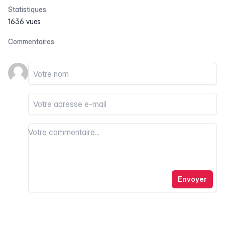
Statistiques
1636 vues
Commentaires
Votre nom
Votre email
Votre commentaire
Votre commentaire
Envoyer