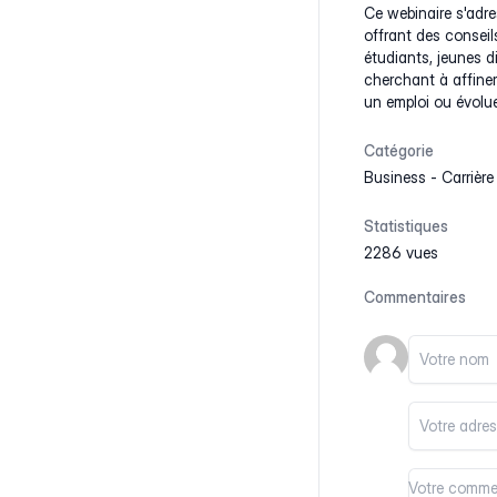
Ce webinaire s'adre
offrant des conseil
étudiants, jeunes d
cherchant à affine
un emploi ou évolue
Catégorie
Business
-
Carrière
Statistiques
2286 vues
Commentaires
Votre nom
Votre email
Votre comm
Votre comm