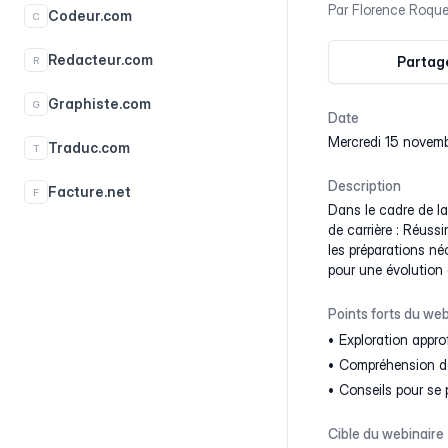
Par
Florence Roqu
Codeur.com
C
Redacteur.com
Partage
R
Graphiste.com
G
Date
mercredi 15 nove
Traduc.com
T
Description
Facture.net
F
Dans le cadre de la
de carrière : Réuss
les préparations né
pour une évolution d
Points forts du web
Exploration appro
Compréhension des
Conseils pour se 
Cible du webinaire