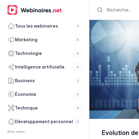
Search
Tous les webinaires
2
marketing
0
technologie
0
intelligence artificielle
0
business
2
économie
0
technique
0
développement personnel
0
Nos sites
Evolution de