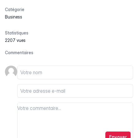
Catégorie
Business
Statistiques
2207 vues
Commentaires
Votre nom
Votre email
Votre commentaire
Votre commentaire
Envoyer