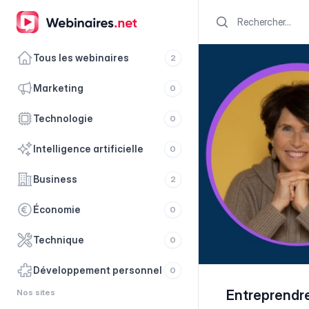
Search
Tous les webinaires
2
marketing
0
technologie
0
intelligence artificielle
0
business
2
économie
0
technique
0
développement personnel
0
Nos sites
Entreprendre