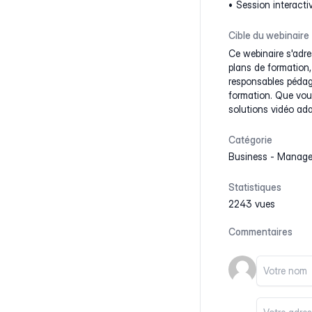
Session interactiv
Cible du webinaire
Ce webinaire s'adre
plans de formation,
responsables pédago
formation. Que vous
solutions vidéo ada
Catégorie
Business
-
Manage
Statistiques
2243 vues
Commentaires
Votre nom
Votre email