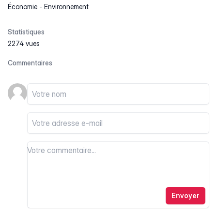
Économie
-
Environnement
Statistiques
2274 vues
Commentaires
Votre nom
Votre email
Votre commentaire
Votre commentaire
Envoyer