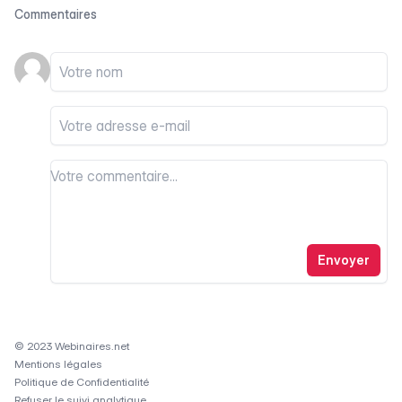
Commentaires
Votre nom
Votre email
Votre commentaire
Votre commentaire
Envoyer
© 2023 Webinaires.net
Mentions légales
Politique de Confidentialité
Refuser le suivi analytique