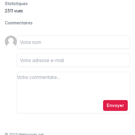
Statistiques
2311 vues
Commentaires
Votre nom
Votre email
Votre commentaire
Votre commentaire
Envoyer
© 2023 Webinaires.net