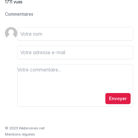
1711 vues
Commentaires
Votre nom
Votre email
Votre commentaire
Votre commentaire
Envoyer
© 2023 Webinaires.net
Mentions légales