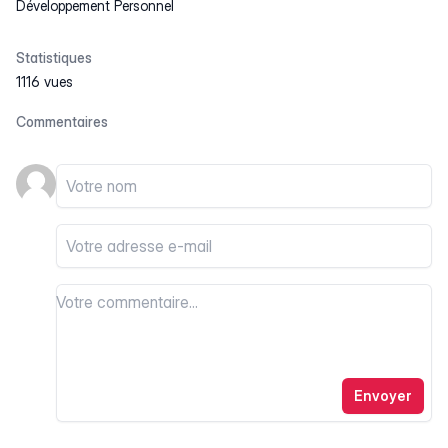
Développement Personnel
Statistiques
1116 vues
Commentaires
Votre nom
Votre email
Votre commentaire
Votre commentaire
Envoyer