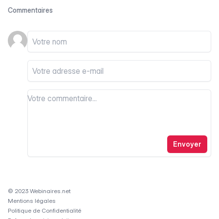
Commentaires
Votre nom
Votre email
Votre commentaire
Votre commentaire
Envoyer
© 2023 Webinaires.net
Mentions légales
Politique de Confidentialité