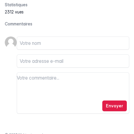
Statistiques
2312 vues
Commentaires
Votre nom
Votre email
Votre commentaire
Votre commentaire
Envoyer